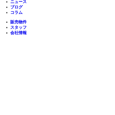
ニュース
ブログ
コラム
販売物件
スタッフ
会社情報
リクルート
企業総合 HP
Follow us
Facebook
LINE
Instagram
YouTube
TikTok
Copyright © 2026 Architex housing All rights
reserved.
プライバシーポリシー
ご来場予約
資料請求