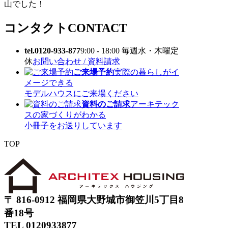
山でした！
コンタクト
CONTACT
tel.0120-933-877
9:00 - 18:00 毎週水・木曜定
休
お問い合わせ / 資料請求
ご来場予約
実際の暮らしがイ
メージできる
モデルハウスにご来場ください
資料のご請求
アーキテック
スの家づくりがわかる
小冊子をお送りしています
TOP
〒 816-0912 福岡県大野城市御笠川5丁目8
番18号
TEL 0120933877