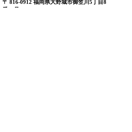
〒 816-0912 福岡県大野城市御笠川5丁目8
番18号
TEL 0120933877
モデルハウス
イベント
アーキテックスの家
SOLARE
施工実績
コンセプト
ニュース
ブログ
コラム
販売物件
スタッフ
会社情報
リクルート
企業総合 HP
Follow us