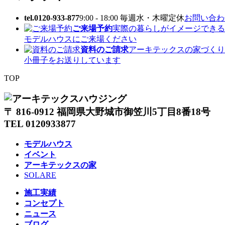
tel.0120-933-877
9:00 - 18:00 毎週水・木曜定休
お問い合わせ
ご来場予約
実際の暮らしがイメージできる
モデルハウスにご来場ください
資料のご請求
アーキテックスの家づくり
小冊子をお送りしています
TOP
〒 816-0912 福岡県大野城市御笠川5丁目8番18号
TEL 0120933877
モデルハウス
イベント
アーキテックスの家
SOLARE
施工実績
コンセプト
ニュース
ブログ