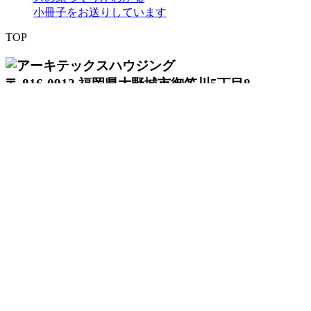
小冊子をお送りしています
TOP
〒 816-0912 福岡県大野城市御笠川5丁目8
番18号
TEL 0120933877
モデルハウス
イベント
アーキテックスの家
SOLARE
施工実績
コンセプト
ニュース
ブログ
コラム
販売物件