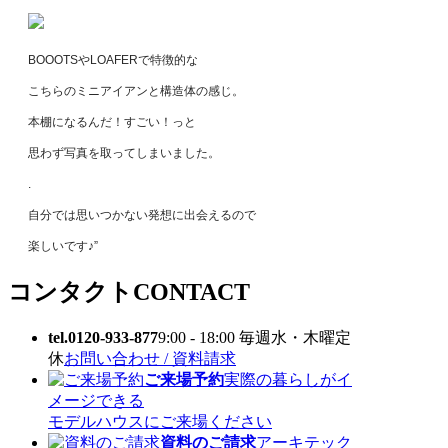
BOOOTSやLOAFERで特徴的な
こちらのミニアイアンと構造体の感じ。
本棚になるんだ！すごい！っと
思わず写真を取ってしまいました。
.
自分では思いつかない発想に出会えるので
楽しいです♪”
コンタクト
CONTACT
tel.0120-933-877
9:00 - 18:00 毎週水・木曜定
休
お問い合わせ / 資料請求
ご来場予約
実際の暮らしがイ
メージできる
モデルハウスにご来場ください
資料のご請求
アーキテック