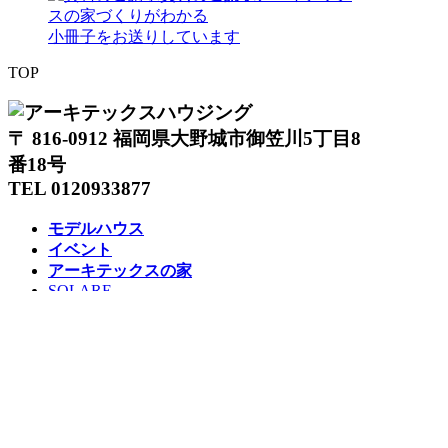
スの家づくりがわかる
小冊子をお送りしています
TOP
〒 816-0912 福岡県大野城市御笠川5丁目8
番18号
TEL 0120933877
モデルハウス
イベント
アーキテックスの家
SOLARE
施工実績
コンセプト
ニュース
ブログ
コラム
販売物件