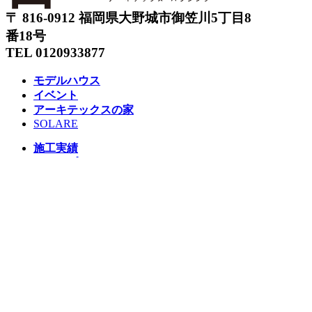
〒 816-0912 福岡県大野城市御笠川5丁目8
番18号
TEL 0120933877
モデルハウス
イベント
アーキテックスの家
SOLARE
施工実績
コンセプト
ニュース
ブログ
コラム
販売物件
スタッフ
会社情報
リクルート
企業総合 HP