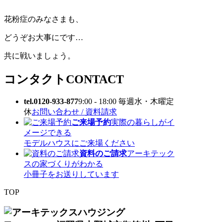
花粉症のみなさまも、
どうぞお大事にです…
共に戦いましょう。
コンタクト
CONTACT
tel.0120-933-877
9:00 - 18:00 毎週水・木曜定
休
お問い合わせ / 資料請求
ご来場予約
実際の暮らしがイ
メージできる
モデルハウスにご来場ください
資料のご請求
アーキテック
スの家づくりがわかる
小冊子をお送りしています
TOP