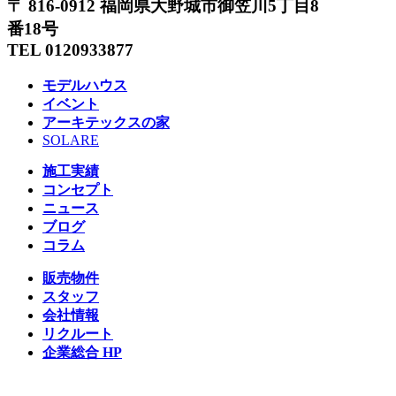
〒 816-0912 福岡県大野城市御笠川5丁目8
番18号
TEL 0120933877
モデルハウス
イベント
アーキテックスの家
SOLARE
施工実績
コンセプト
ニュース
ブログ
コラム
販売物件
スタッフ
会社情報
リクルート
企業総合 HP
Follow us