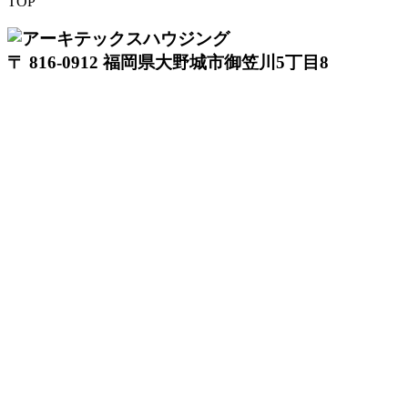
TOP
〒 816-0912 福岡県大野城市御笠川5丁目8
番18号
TEL 0120933877
モデルハウス
イベント
アーキテックスの家
SOLARE
施工実績
コンセプト
ニュース
ブログ
コラム
販売物件
スタッフ
会社情報
リクルート