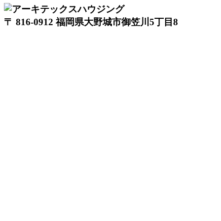
〒 816-0912 福岡県大野城市御笠川5丁目8
番18号
TEL 0120933877
モデルハウス
イベント
アーキテックスの家
SOLARE
施工実績
コンセプト
ニュース
ブログ
コラム
販売物件
スタッフ
会社情報
リクルート
企業総合 HP