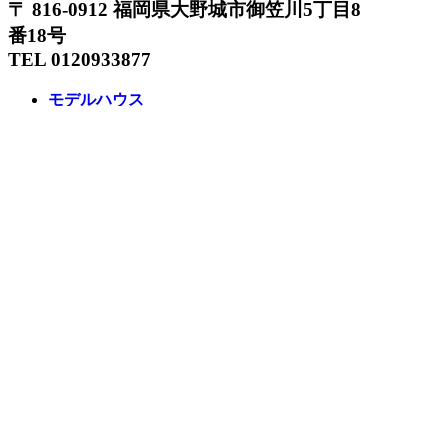
〒 816-0912 福岡県大野城市御笠川5丁目8
番18号
TEL 0120933877
モデルハウス
イベント
アーキテックスの家
SOLARE
施工実績
コンセプト
ニュース
ブログ
コラム
販売物件
スタッフ
会社情報
リクルート
企業総合 HP
Follow us