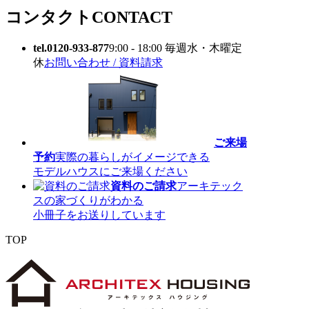
コンタクト
CONTACT
tel.0120-933-877
9:00 - 18:00 毎週水・木曜定
休
お問い合わせ / 資料請求
ご来場
予約
実際の暮らしがイメージできる
モデルハウスにご来場ください
資料のご請求
アーキテック
スの家づくりがわかる
小冊子をお送りしています
TOP