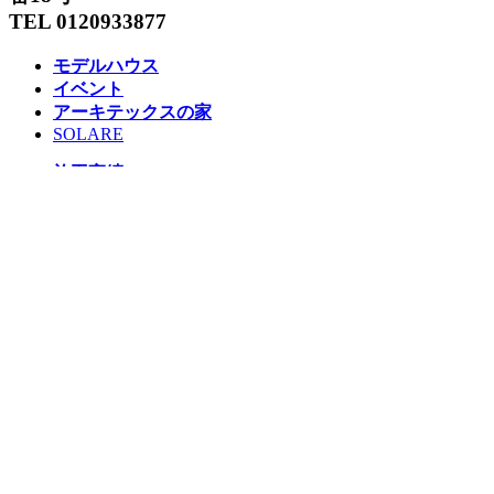
TEL 0120933877
モデルハウス
イベント
アーキテックスの家
SOLARE
施工実績
コンセプト
ニュース
ブログ
コラム
販売物件
スタッフ
会社情報
リクルート
企業総合 HP
Follow us
Facebook
LINE