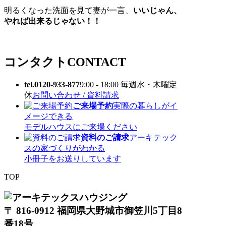
明るくなった洗面を見て妻が一言、
いいじゃん、
やれば出来るじゃない！！
コンタクト
CONTACT
tel.0120-933-877
9:00 - 18:00 毎週水・木曜定
休
お問い合わせ / 資料請求
ご来場予約
実際の暮らしがイ
メージできる
モデルハウスにご来場ください
資料のご請求
アーキテック
スの家づくりがわかる
小冊子をお送りしています
TOP
〒 816-0912 福岡県大野城市御笠川5丁目8
番18号