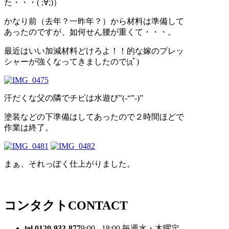
た・・・( ;∀;)）
かなり前（去年？一昨年？）から材料は準備して
あったのですが、如何せん腰が重くて・・・。
最近はいい加減材料どけろよ！！的な嫁のプレッ
シャーが強くなってきましたので|дﾟ)
汗だくな父の隣でチビは水遊び”(-“”-)”
塗装などの下準備はしてあったので２時間ほどで
作業は終了。
まぁ、それっぽく仕上がりました。
コンタクト
CONTACT
tel.0120-933-877
9:00 - 18:00 毎週水・木曜定