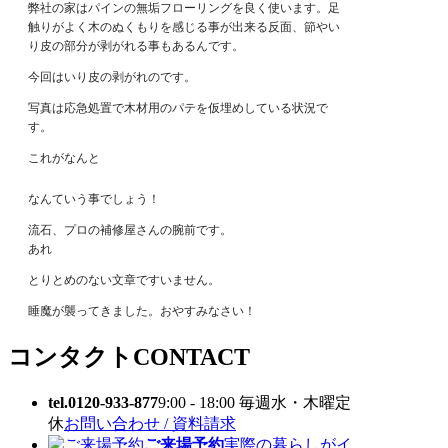
弊社の家はパインの無垢フローリングを良く使います。足
触りがよく木のぬくもりを感じる事が出来る反面、節やい
り皮の部分が剥がれる事もあるんです。
今回はいり皮の剥がれのです。
写真は応急処置で木材用のパテを仮埋めしている状況で
す。
これがなんと
なんていう事でしょう！
流石、プロの補修屋さんの腕前です。
あれ
とりとめのない文章ですいません。
睡魔が襲ってきました。おやすみなさい！
コンタクト
CONTACT
tel.0120-933-877
9:00 - 18:00 毎週水・木曜定
休
お問い合わせ / 資料請求
ご来場予約
実際の暮らしがイ