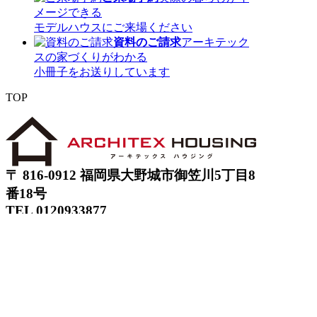
メージできる
モデルハウスにご来場ください
資料のご請求
アーキテック
スの家づくりがわかる
小冊子をお送りしています
TOP
〒 816-0912 福岡県大野城市御笠川5丁目8
番18号
TEL 0120933877
モデルハウス
イベント
アーキテックスの家
SOLARE
施工実績