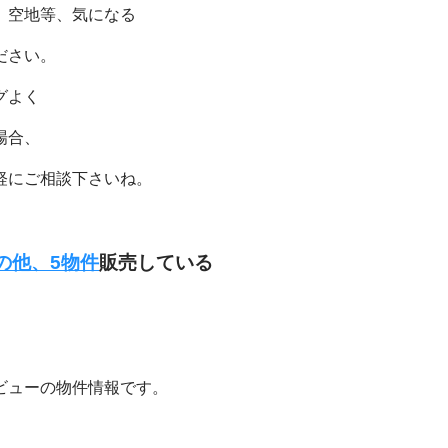
、空地等、気になる
ださい。
グよく
場合、
軽にご相談下さいね。
の他、5物件
販売している
ビューの物件情報です。