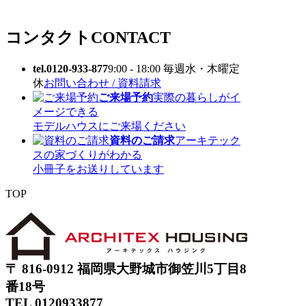
コンタクト
CONTACT
tel.0120-933-877
9:00 - 18:00 毎週水・木曜定
休
お問い合わせ / 資料請求
ご来場予約
実際の暮らしがイ
メージできる
モデルハウスにご来場ください
資料のご請求
アーキテック
スの家づくりがわかる
小冊子をお送りしています
TOP
〒 816-0912 福岡県大野城市御笠川5丁目8
番18号
TEL 0120933877