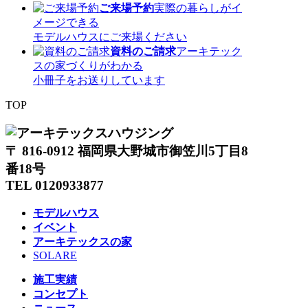
ご来場予約
実際の暮らしがイ
メージできる
モデルハウスにご来場ください
資料のご請求
アーキテック
スの家づくりがわかる
小冊子をお送りしています
TOP
〒 816-0912 福岡県大野城市御笠川5丁目8
番18号
TEL 0120933877
モデルハウス
イベント
アーキテックスの家
SOLARE
施工実績
コンセプト