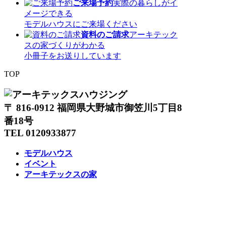
ご来場予約
実際の暮らしがイ
メージできる
モデルハウスにご来場ください
資料のご請求
アーキテック
スの家づくりがわかる
小冊子をお送りしています
TOP
〒 816-0912 福岡県大野城市御笠川5丁目8
番18号
TEL 0120933877
モデルハウス
イベント
アーキテックスの家
SOLARE
施工実績
コンセプト
ニュース