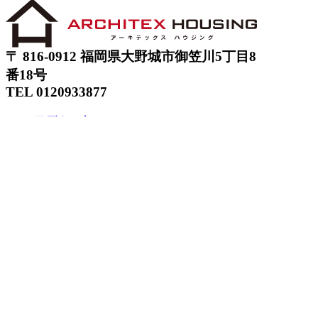
〒 816-0912 福岡県大野城市御笠川5丁目8
番18号
TEL 0120933877
モデルハウス
イベント
アーキテックスの家
SOLARE
施工実績
コンセプト
ニュース
ブログ
コラム
販売物件
スタッフ
会社情報