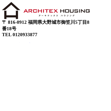
〒 816-0912 福岡県大野城市御笠川5丁目8
番18号
TEL 0120933877
モデルハウス
イベント
アーキテックスの家
SOLARE
施工実績
コンセプト
ニュース
ブログ
コラム
販売物件
スタッフ
会社情報