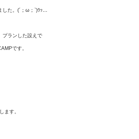
た。(´；ω；`)ｳｯ…
、プランした設えで
AMPです。
スします。