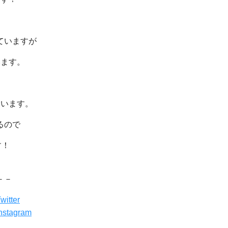
ていますが
います。
ています。
るので
す！
－－
tter
agram