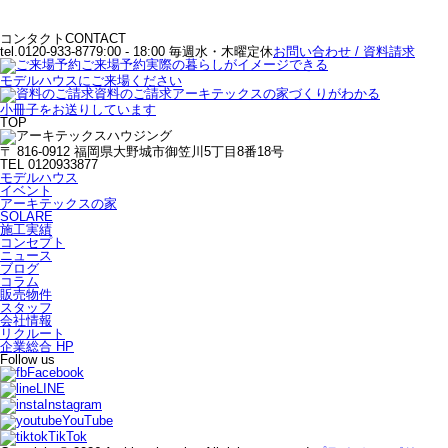
コンタクト
CONTACT
tel.0120-933-877
9:00 - 18:00 毎週水・木曜定休
お問い合わせ / 資料請求
ご来場予約
実際の暮らしがイメージできる
モデルハウスにご来場ください
資料のご請求
アーキテックスの家づくりがわかる
小冊子をお送りしています
TOP
〒 816-0912 福岡県大野城市御笠川5丁目8番18号
TEL 0120933877
モデルハウス
イベント
アーキテックスの家
SOLARE
施工実績
コンセプト
ニュース
ブログ
コラム
販売物件
スタッフ
会社情報
リクルート
企業総合 HP
Follow us
Facebook
LINE
Instagram
YouTube
TikTok