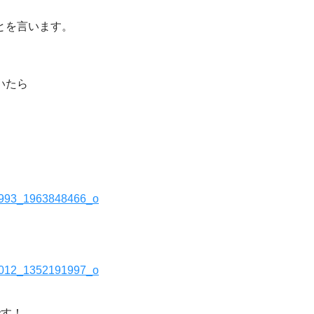
とを言います。
いたら
）
です！