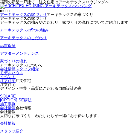
福岡の新築一戸建て・注文住宅はアーキテックスハウジングへ
menu
アーキテックスの家づくり
アーキテックスの家づくり
アーキテックスの家づくり
アーキテックスの強みやこだわり、家づくりの流れについてご紹介します
アーキテックスの5つの強み
アーキテックスのこだわり
品質保証
アフターメンテナンス
家づくりの流れ
アーキテックスについて
会社情報
スタッフ紹介
モデルハウス
イベント
注文住宅
注文住宅
注文住宅
デザイン・性能・品質にこだわる自由設計の家
SOLARE
[OPTION] SE構法
施工事例
会社情報
会社情報
会社情報
大切なお家づくり、わたしたちが一緒にお手伝いします。
会社情報
スタッフ紹介