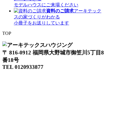
モデルハウスにご来場ください
資料のご請求
アーキテック
スの家づくりがわかる
小冊子をお送りしています
TOP
〒 816-0912 福岡県大野城市御笠川5丁目8
番18号
TEL 0120933877
モデルハウス
イベント
アーキテックスの家
SOLARE
施工実績
コンセプト
ニュース
ブログ