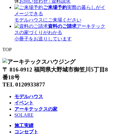
休
お問い合わせ / 資料請求
ご来場予約
実際の暮らしがイ
メージできる
モデルハウスにご来場ください
資料のご請求
アーキテック
スの家づくりがわかる
小冊子をお送りしています
TOP
〒 816-0912 福岡県大野城市御笠川5丁目8
番18号
TEL 0120933877
モデルハウス
イベント
アーキテックスの家
SOLARE
施工実績
コンセプト