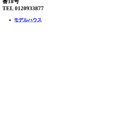
番18号
TEL 0120933877
モデルハウス
イベント
アーキテックスの家
SOLARE
施工実績
コンセプト
ニュース
ブログ
コラム
販売物件
スタッフ
会社情報
リクルート
企業総合 HP
Follow us
Facebook
LINE