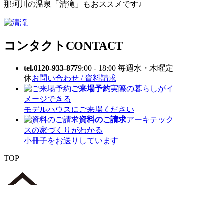
那珂川の温泉「清滝」もおススメです♩
コンタクト
CONTACT
tel.0120-933-877
9:00 - 18:00 毎週水・木曜定
休
お問い合わせ / 資料請求
ご来場予約
実際の暮らしがイ
メージできる
モデルハウスにご来場ください
資料のご請求
アーキテック
スの家づくりがわかる
小冊子をお送りしています
TOP
〒 816-0912 福岡県大野城市御笠川5丁目8