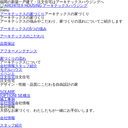
福岡の新築一戸建て・注文住宅はアーキテックスハウジングへ
menu
アーキテックスの家づくり
アーキテックスの家づくり
アーキテックスの家づくり
アーキテックスの強みやこだわり、家づくりの流れについてご紹介します
アーキテックスの5つの強み
アーキテックスのこだわり
品質保証
アフターメンテナンス
家づくりの流れ
アーキテックスについて
会社情報
スタッフ紹介
モデルハウス
イベント
注文住宅
注文住宅
注文住宅
デザイン・性能・品質にこだわる自由設計の家
SOLARE
[OPTION] SE構法
施工事例
会社情報
会社情報
会社情報
大切なお家づくり、わたしたちが一緒にお手伝いします。
会社情報
スタッフ紹介