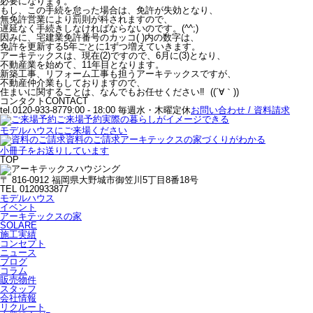
必要になります。
もし、この手続を怠った場合は、免許が失効となり、
無免許営業により罰則が科されますので、
遅延なく手続きしなければならないのです。(^^;)
因みに、宅建業免許番号のカッコ( )内の数字は、
免許を更新する5年ごとに1ずつ増えていきます。
アーキテックスは、現在(2)ですので、6月に(3)となり、
不動産業を始めて、11年目となります。
新築工事、リフォーム工事も担うアーキテックスですが、
不動産仲介業もしておりますので、
住まいに関することは、なんでもお任せください‼︎ ((´∀｀))
コンタクト
CONTACT
tel.0120-933-877
9:00 - 18:00 毎週水・木曜定休
お問い合わせ / 資料請求
ご来場予約
実際の暮らしがイメージできる
モデルハウスにご来場ください
資料のご請求
アーキテックスの家づくりがわかる
小冊子をお送りしています
TOP
〒 816-0912 福岡県大野城市御笠川5丁目8番18号
TEL 0120933877
モデルハウス
イベント
アーキテックスの家
SOLARE
施工実績
コンセプト
ニュース
ブログ
コラム
販売物件
スタッフ
会社情報
リクルート