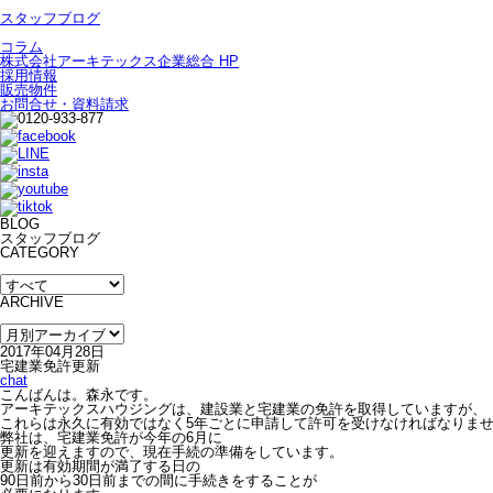
スタッフブログ
コラム
株式会社アーキテックス企業総合 HP
採用情報
販売物件
お問合せ・資料請求
BLOG
スタッフブログ
CATEGORY
ARCHIVE
2017年04月28日
宅建業免許更新
chat
こんばんは。森永です。
アーキテックスハウジングは、建設業と宅建業の免許を取得していますが、
これらは永久に有効ではなく5年ごとに申請して許可を受けなければなりま
弊社は、宅建業免許が今年の6月に
更新を迎えますので、現在手続の準備をしています。
更新は有効期間が満了する日の
90日前から30日前までの間に手続きをすることが