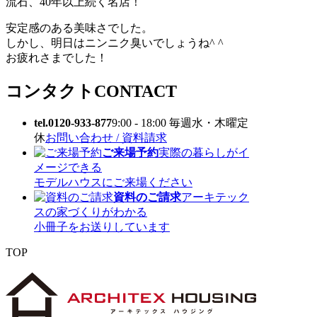
流石、40年以上続く名店！
安定感のある美味さでした。
しかし、明日はニンニク臭いでしょうね^ ^
お疲れさまでした！
コンタクト
CONTACT
tel.0120-933-877
9:00 - 18:00 毎週水・木曜定
休
お問い合わせ / 資料請求
ご来場予約
実際の暮らしがイ
メージできる
モデルハウスにご来場ください
資料のご請求
アーキテック
スの家づくりがわかる
小冊子をお送りしています
TOP