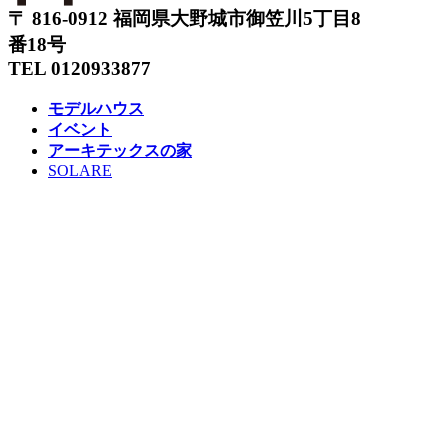
〒 816-0912 福岡県大野城市御笠川5丁目8
番18号
TEL 0120933877
モデルハウス
イベント
アーキテックスの家
SOLARE
施工実績
コンセプト
ニュース
ブログ
コラム
販売物件
スタッフ
会社情報
リクルート
企業総合 HP
Follow us