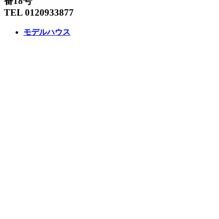
番18号
TEL 0120933877
モデルハウス
イベント
アーキテックスの家
SOLARE
施工実績
コンセプト
ニュース
ブログ
コラム
販売物件
スタッフ
会社情報
リクルート
企業総合 HP
Follow us
Facebook
LINE