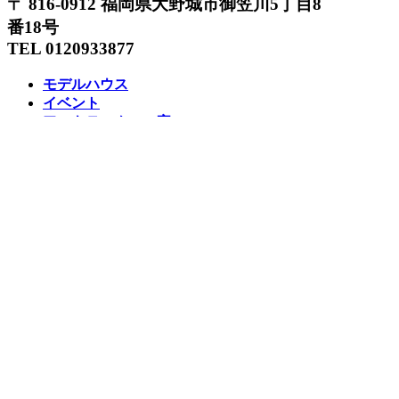
〒 816-0912 福岡県大野城市御笠川5丁目8
番18号
TEL 0120933877
モデルハウス
イベント
アーキテックスの家
SOLARE
施工実績
コンセプト
ニュース
ブログ
コラム
販売物件
スタッフ
会社情報
リクルート
企業総合 HP
Follow us