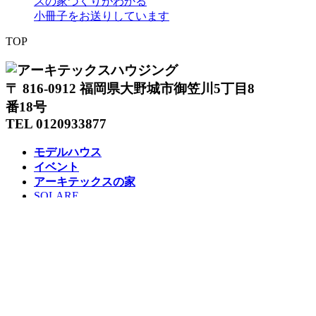
スの家づくりがわかる
小冊子をお送りしています
TOP
〒 816-0912 福岡県大野城市御笠川5丁目8
番18号
TEL 0120933877
モデルハウス
イベント
アーキテックスの家
SOLARE
施工実績
コンセプト
ニュース
ブログ
コラム
販売物件