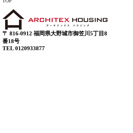
TOP
〒 816-0912 福岡県大野城市御笠川5丁目8
番18号
TEL 0120933877
モデルハウス
イベント
アーキテックスの家
SOLARE
施工実績
コンセプト
ニュース
ブログ
コラム
販売物件
スタッフ