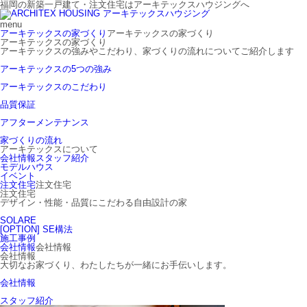
福岡の新築一戸建て・注文住宅はアーキテックスハウジングへ
menu
アーキテックスの家づくり
アーキテックスの家づくり
アーキテックスの家づくり
アーキテックスの強みやこだわり、家づくりの流れについてご紹介します
アーキテックスの5つの強み
アーキテックスのこだわり
品質保証
アフターメンテナンス
家づくりの流れ
アーキテックスについて
会社情報
スタッフ紹介
モデルハウス
イベント
注文住宅
注文住宅
注文住宅
デザイン・性能・品質にこだわる自由設計の家
SOLARE
[OPTION] SE構法
施工事例
会社情報
会社情報
会社情報
大切なお家づくり、わたしたちが一緒にお手伝いします。
会社情報
スタッフ紹介