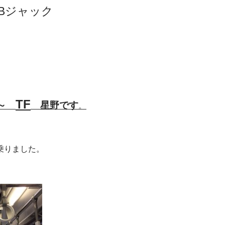
Bジャック
TF
 ～
星野です
。
乗りました。