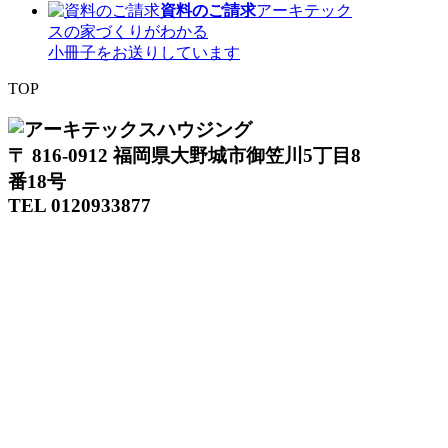
資料のご請求
アーキテック
スの家づくりがわかる
小冊子をお送りしています
TOP
〒 816-0912 福岡県大野城市御笠川5丁目8
番18号
TEL 0120933877
モデルハウス
イベント
アーキテックスの家
SOLARE
施工実績
コンセプト
ニュース
ブログ
コラム