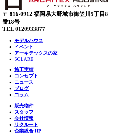
〒 816-0912 福岡県大野城市御笠川5丁目8
番18号
TEL 0120933877
モデルハウス
イベント
アーキテックスの家
SOLARE
施工実績
コンセプト
ニュース
ブログ
コラム
販売物件
スタッフ
会社情報
リクルート
企業総合 HP