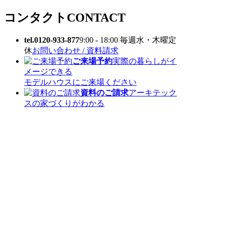
コンタクト
CONTACT
tel.0120-933-877
9:00 - 18:00 毎週水・木曜定
休
お問い合わせ / 資料請求
ご来場予約
実際の暮らしがイ
メージできる
モデルハウスにご来場ください
資料のご請求
アーキテック
スの家づくりがわかる
小冊子をお送りしています
TOP
〒 816-0912 福岡県大野城市御笠川5丁目8
番18号
TEL 0120933877
モデルハウス
イベント