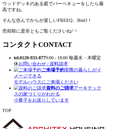
ウッドデッキのある庭でバーベキューをしたら最
高ですね。
そんな住んでからが楽しいFREEQ、BinO！
売却前に是非ともご覧くださいね^ ^
コンタクト
CONTACT
tel.0120-933-877
9:00 - 18:00 毎週水・木曜定
休
お問い合わせ / 資料請求
ご来場予約
実際の暮らしがイ
メージできる
モデルハウスにご来場ください
資料のご請求
アーキテック
スの家づくりがわかる
小冊子をお送りしています
TOP