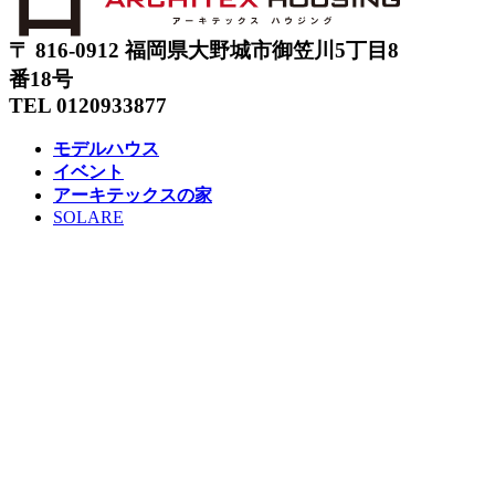
〒 816-0912 福岡県大野城市御笠川5丁目8
番18号
TEL 0120933877
モデルハウス
イベント
アーキテックスの家
SOLARE
施工実績
コンセプト
ニュース
ブログ
コラム
販売物件
スタッフ
会社情報
リクルート
企業総合 HP