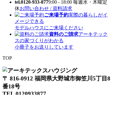
tel.0120-933-877
9:00 - 18:00 毎週水・木曜定
休
お問い合わせ / 資料請求
ご来場予約
実際の暮らしがイ
メージできる
モデルハウスにご来場ください
資料のご請求
アーキテック
スの家づくりがわかる
小冊子をお送りしています
TOP
〒 816-0912 福岡県大野城市御笠川5丁目8
番18号
TEL 0120933877
モデルハウス
イベント
アーキテックスの家
SOLARE
施工実績