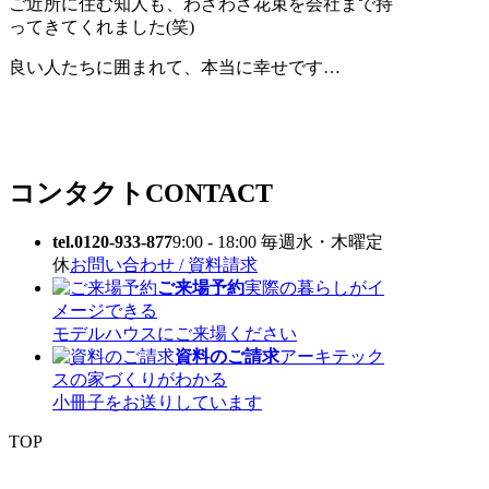
ご近所に住む知人も、わざわざ花束を会社まで持
ってきてくれました(笑)
良い人たちに囲まれて、本当に幸せです…
コンタクト
CONTACT
tel.0120-933-877
9:00 - 18:00 毎週水・木曜定
休
お問い合わせ / 資料請求
ご来場予約
実際の暮らしがイ
メージできる
モデルハウスにご来場ください
資料のご請求
アーキテック
スの家づくりがわかる
小冊子をお送りしています
TOP