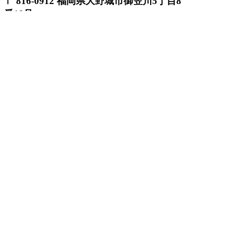
〒 816-0912 福岡県大野城市御笠川5丁目8
番18号
TEL 0120933877
モデルハウス
イベント
アーキテックスの家
SOLARE
施工実績
コンセプト
ニュース
ブログ
コラム
販売物件
スタッフ
会社情報
リクルート
企業総合 HP
Follow us
Facebook