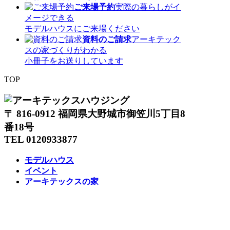
ご来場予約
実際の暮らしがイ
メージできる
モデルハウスにご来場ください
資料のご請求
アーキテック
スの家づくりがわかる
小冊子をお送りしています
TOP
〒 816-0912 福岡県大野城市御笠川5丁目8
番18号
TEL 0120933877
モデルハウス
イベント
アーキテックスの家
SOLARE
施工実績
コンセプト