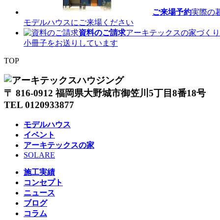
ご来場予約
実際の
モデルハウスにご来場ください
資料のご請求
アーキテックスの家づくり
小冊子をお送りしています
TOP
〒 816-0912 福岡県大野城市御笠川5丁目8番18号
TEL 0120933877
モデルハウス
イベント
アーキテックスの家
SOLARE
施工実績
コンセプト
ニュース
ブログ
コラム