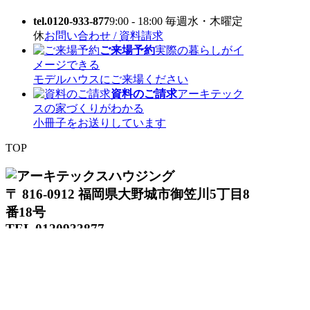
tel.0120-933-877
9:00 - 18:00 毎週水・木曜定
休
お問い合わせ / 資料請求
ご来場予約
実際の暮らしがイ
メージできる
モデルハウスにご来場ください
資料のご請求
アーキテック
スの家づくりがわかる
小冊子をお送りしています
TOP
〒 816-0912 福岡県大野城市御笠川5丁目8
番18号
TEL 0120933877
モデルハウス
イベント
アーキテックスの家
SOLARE