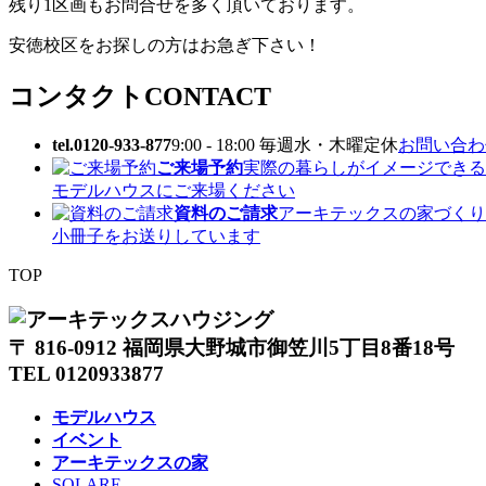
残り1区画もお問合せを多く頂いております。
安徳校区をお探しの方はお急ぎ下さい！
コンタクト
CONTACT
tel.0120-933-877
9:00 - 18:00 毎週水・木曜定休
お問い合わせ
ご来場予約
実際の暮らしがイメージできる
モデルハウスにご来場ください
資料のご請求
アーキテックスの家づくり
小冊子をお送りしています
TOP
〒 816-0912 福岡県大野城市御笠川5丁目8番18号
TEL 0120933877
モデルハウス
イベント
アーキテックスの家
SOLARE