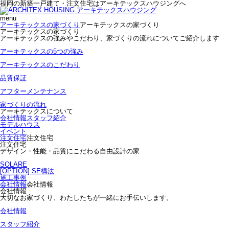
福岡の新築一戸建て・注文住宅はアーキテックスハウジングへ
menu
アーキテックスの家づくり
アーキテックスの家づくり
アーキテックスの家づくり
アーキテックスの強みやこだわり、家づくりの流れについてご紹介します
アーキテックスの5つの強み
アーキテックスのこだわり
品質保証
アフターメンテナンス
家づくりの流れ
アーキテックスについて
会社情報
スタッフ紹介
モデルハウス
イベント
注文住宅
注文住宅
注文住宅
デザイン・性能・品質にこだわる自由設計の家
SOLARE
[OPTION] SE構法
施工事例
会社情報
会社情報
会社情報
大切なお家づくり、わたしたちが一緒にお手伝いします。
会社情報
スタッフ紹介