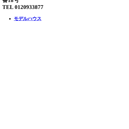
番18号
TEL 0120933877
モデルハウス
イベント
アーキテックスの家
SOLARE
施工実績
コンセプト
ニュース
ブログ
コラム
販売物件
スタッフ
会社情報
リクルート
企業総合 HP
Follow us
Facebook
LINE