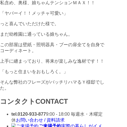
私含め、奥様、娘ちゃんテンションＭＡＸ！！
「ヤバーイ！！メッチャ可愛い」
っと喜んでいただけた様で。
まだ幼稚園に通っている娘ちゃん。
この部屋は壁紙・照明器具・ブーの扉全てを自身で
コーディネート。
上手に纏まっており、将来が楽しみな逸材です！！
「もっと住まいをおもしろく。」
そんな弊社のフレーズがバッチリハマるＹ様邸でし
た。
コンタクト
CONTACT
tel.0120-933-877
9:00 - 18:00 毎週水・木曜定
休
お問い合わせ / 資料請求
ご来場予約
実際の暮らしがイメ