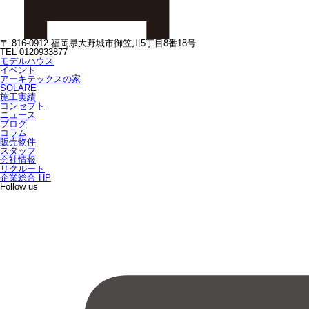
〒 816-0912 福岡県大野城市御笠川5丁目8番18号
TEL 0120933877
モデルハウス
イベント
アーキテックスの家
SOLARE
施工実績
コンセプト
ニュース
ブログ
コラム
販売物件
スタッフ
会社情報
リクルート
企業総合 HP
Follow us