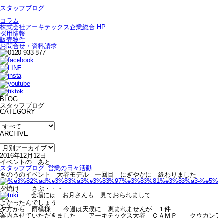
スタッフブログ
コラム
株式会社アーキテックス企業総合 HP
採用情報
販売物件
お問合せ・資料請求
BLOG
スタッフブログ
CATEGORY
ARCHIVE
2016年12月12日
イベントの あと
スタッフブログ
営業の日々活動
きのうのイベント 大谷モデル 一回目 にぎやかに 終わりました
夕焼け さぶ・・・
会場には お月さんも 見ておられまして
よかったんでしょう
夕方から 雨模様 今週は天候に 恵まれませんが １件
案内させていただきました アーキテックス大谷 ＣＡＭＰ クウカン