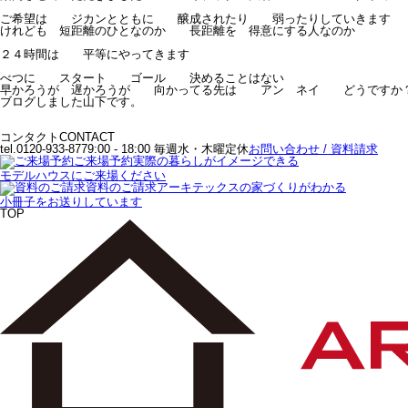
ご希望は ジカンとともに 醸成されたり 弱ったりしていきます
けれども 短距離のひとなのか 長距離を 得意にする人なのか
２４時間は 平等にやってきます
べつに スタート ゴール 決めることはない
早かろうが 遅かろうが 向かってる先は アン ネイ どうですか
ブログしました山下です。
コンタクト
CONTACT
tel.0120-933-877
9:00 - 18:00 毎週水・木曜定休
お問い合わせ / 資料請求
ご来場予約
実際の暮らしがイメージできる
モデルハウスにご来場ください
資料のご請求
アーキテックスの家づくりがわかる
小冊子をお送りしています
TOP