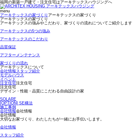
福岡の新築一戸建て・注文住宅はアーキテックスハウジングへ
menu
アーキテックスの家づくり
アーキテックスの家づくり
アーキテックスの家づくり
アーキテックスの強みやこだわり、家づくりの流れについてご紹介します
アーキテックスの5つの強み
アーキテックスのこだわり
品質保証
アフターメンテナンス
家づくりの流れ
アーキテックスについて
会社情報
スタッフ紹介
モデルハウス
イベント
注文住宅
注文住宅
注文住宅
デザイン・性能・品質にこだわる自由設計の家
SOLARE
[OPTION] SE構法
施工事例
会社情報
会社情報
会社情報
大切なお家づくり、わたしたちが一緒にお手伝いします。
会社情報
スタッフ紹介