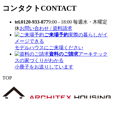
コンタクト
CONTACT
tel.0120-933-877
9:00 - 18:00 毎週水・木曜定
休
お問い合わせ / 資料請求
ご来場予約
実際の暮らしがイ
メージできる
モデルハウスにご来場ください
資料のご請求
アーキテック
スの家づくりがわかる
小冊子をお送りしています
TOP
〒 816-0912 福岡県大野城市御笠川5丁目8
番18号
TEL 0120933877