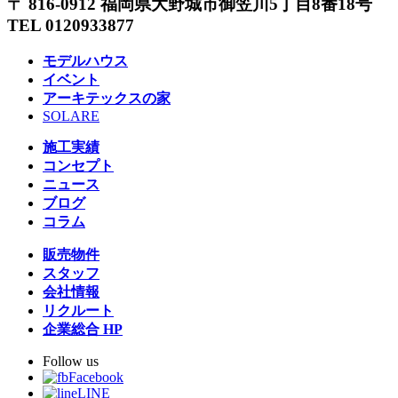
〒 816-0912 福岡県大野城市御笠川5丁目8番18号
TEL 0120933877
モデルハウス
イベント
アーキテックスの家
SOLARE
施工実績
コンセプト
ニュース
ブログ
コラム
販売物件
スタッフ
会社情報
リクルート
企業総合 HP
Follow us
Facebook
LINE