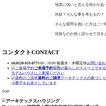
地震に強いと言える何かがあ
何故？そんな事を考えるの？
そんな疑問を抱いた方はご一
何故なのか熱く語らせて頂きま
コンタクト
CONTACT
tel.0120-933-877
9:00 - 18:00 毎週水・木曜定休
お問い合わせ
ご来場予約
実際の暮らしがイメージできる
モデルハウスにご来場ください
資料のご請求
アーキテックスの家づくり
小冊子をお送りしています
TOP